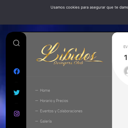
Skip
Usamos cookies para asegurar que te damos
to
HOME
content
EV
1
Home
Horario y Precios
Eventos y Colaboraciones
Galería