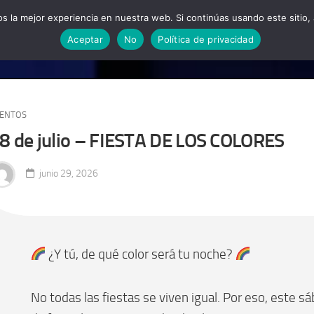
 la mejor experiencia en nuestra web. Si continúas usando este sitio,
HORARIO Y PRECIOS
EVENTOS Y COLABORACIONES
GALERÍA
DÓ
Aceptar
No
Política de privacidad
ENTOS
8 de julio – FIESTA DE LOS COLORES
junio 29, 2026
¿Y tú, de qué color será tu noche?
No todas las fiestas se viven igual. Por eso, este s