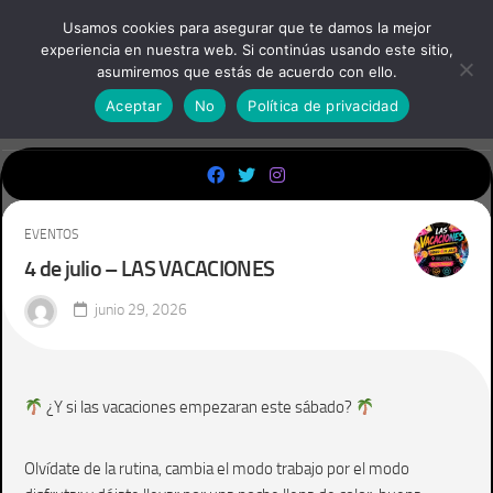
Skip
Usamos cookies para asegurar que te damos la mejor
to
experiencia en nuestra web. Si continúas usando este sitio,
content
asumiremos que estás de acuerdo con ello.
Aceptar
No
Política de privacidad
EVENTOS
4 de julio – LAS VACACIONES
junio 29, 2026
¿Y si las vacaciones empezaran este sábado?
Olvídate de la rutina, cambia el modo trabajo por el modo