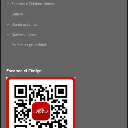
Eventos y Colaboraciones
Galería
Dónde estamos
Quiénes somos
Política de privacidad
Escanea el Código